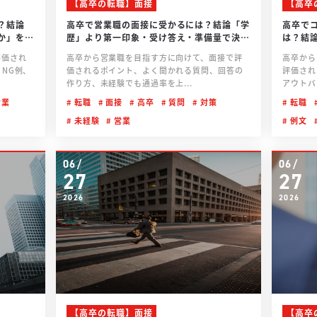
【高卒の転職】面接
【高卒
？結論
高卒で営業職の面接に受かるには？結論「学
高卒で
か」を伝
歴」より第一印象・受け答え・準備量で決ま
は？結
る
欲”を伝
評価され
高卒から営業職を目指す方に向けて、面接で評
高卒から
NG例、
価されるポイント、よく聞かれる質問、回答の
評価され
作り方、未経験でも通過率を上...
アウトバ
業
転職
面接
高卒
質問
対策
転職
未経験
営業
例文
06/
06/
27
27
2026
2026
【高卒の転職】面接
【高卒