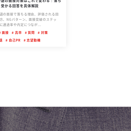
中退の面接対策はこれで変わる｜落ち
と受かる回答を具体解説
退の面接で落ちる理由、評価される回
方、NGパターン、面接突破のステッ
に通過率や内定につなが...
面接
高卒
質問
対策
退
自己PR
志望動機