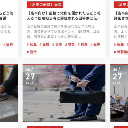
【高卒の転職】面接
【高卒
らどう答
【高卒向け】面接で短所を聞かれたらどう答
【高卒
解説
える？採用担当者に評価される回答例と伝え
評価さ
方を解説
で活かせ
高卒転職の面接で短所を聞かれたときの答え
高卒転職
場合の見
方、面接官が見ているポイント、NG回答、具体
方、よく
例、面接前に準備すべき内容を解...
に整理す
例
回答
転職
面接
高卒
質問
対策
回答
転職
短所
転職理
06/
06/
27
27
2026
2026