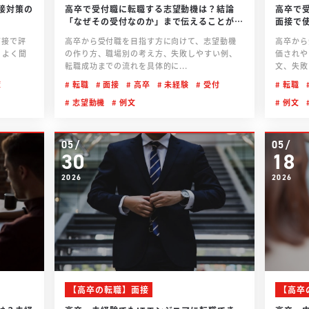
接対策の
高卒で受付職に転職する志望動機は？結論
高卒で
「なぜその受付なのか」まで伝えることが重
面接で
要
面接で評
高卒から受付職を目指す方に向けて、志望動機
高卒から
、よく聞
の作り方、職場別の考え方、失敗しやすい例、
価されや
転職成功までの流れを具体的に...
文、失敗
策
転職
面接
高卒
未経験
受付
転職
志望動機
例文
例文
05/
05/
30
18
2026
2026
【高卒の転職】面接
【高卒