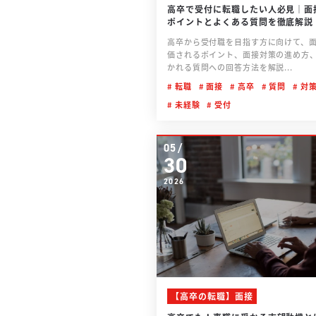
高卒で受付に転職したい人必見｜面
ポイントとよくある質問を徹底解説
高卒から受付職を目指す方に向けて、
価されるポイント、面接対策の進め方
かれる質問への回答方法を解説...
転職
面接
高卒
質問
対
未経験
受付
05/
30
2026
【高卒の転職】面接