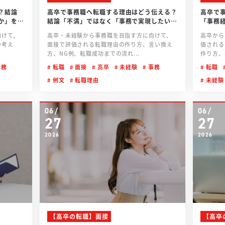
？結論
高卒で事務職へ転職する理由はどう伝える？
高卒で
か」を伝
結論「不満」ではなく「事務で実現したいこ
「事務
と」に変える
向けて、
高卒・未経験から事務職を目指す方に向けて、
高卒から
の考え
面接で評価される転職理由の作り方、言い換え
価される
方、NG例、転職成功までの流れ...
作り方、
務
転職
面接
高卒
未経験
事務
転職
例文
転職理由
未経験
06/
06/
27
27
2026
2026
【高卒の転職】面接
【高卒