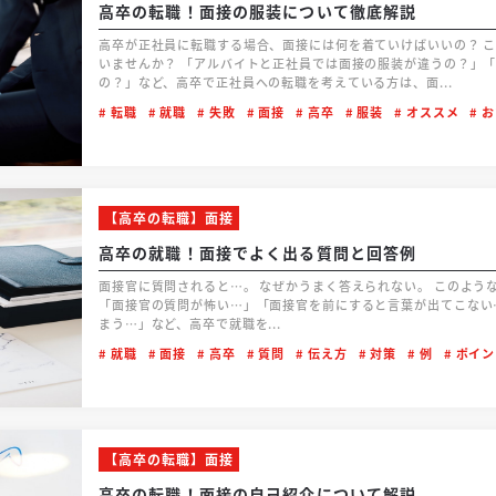
高卒の転職！面接の服装について徹底解説
高卒が正社員に転職する場合、面接には何を着ていけばいいの？ このような悩みを抱えている高卒の方は
いませんか？ 「アルバイトと正社員では面接の服装が違うの？」「高卒は服装を厳しくチェックされる
の？」など、高卒で正社員への転職を考えている方は、面...
転職
就職
失敗
面接
高卒
服装
オススメ
お
【高卒の転職】面接
高卒の就職！面接でよく出る質問と回答例
面接官に質問されると…。 なぜかうまく答えられない。 このような悩みを抱えている方はいませんか？
「面接官の質問が怖い…」「面接官を前にすると言葉が出てこない
まう…」など、高卒で就職を...
就職
面接
高卒
質問
伝え方
対策
例
ポイン
【高卒の転職】面接
高卒の転職！面接の自己紹介について解説