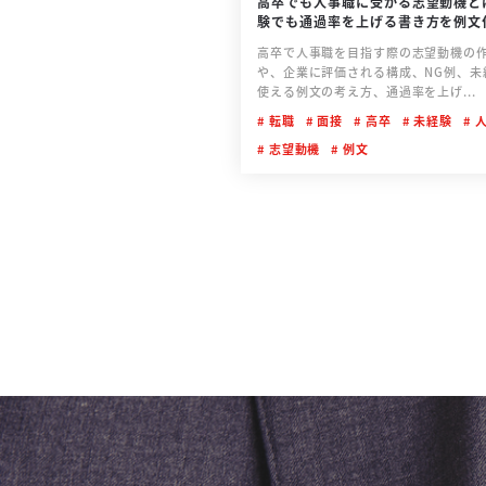
高卒でも人事職に受かる志望動機と
験でも通過率を上げる書き方を例文
説
高卒で人事職を目指す際の志望動機の
や、企業に評価される構成、NG例、未
使える例文の考え方、通過率を上げ...
転職
面接
高卒
未経験
人
志望動機
例文