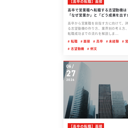
【高卒の転職】面接
高卒で営業職へ転職する志望動機は
「なぜ営業か」と「どう成果を出す
える
高卒から営業職を目指す方に向けて、
る志望動機の作り方、業界別の考え方、
転職成功までの流れを解説しま...
転職
面接
高卒
未経験
営
志望動機
例文
06/
27
2026
【高卒の転職】面接