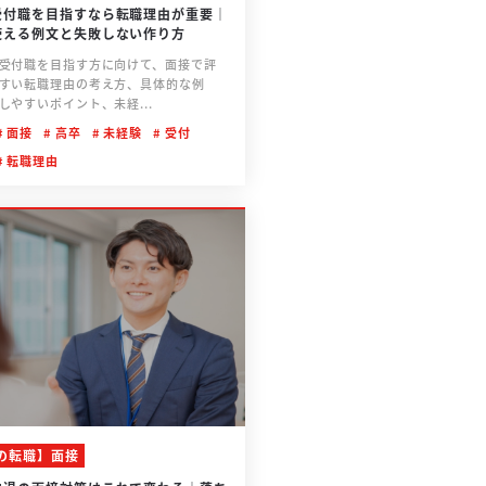
受付職を目指すなら転職理由が重要｜
使える例文と失敗しない作り方
受付職を目指す方に向けて、面接で評
すい転職理由の考え方、具体的な例
しやすいポイント、未経...
面接
高卒
未経験
受付
転職理由
の転職】面接