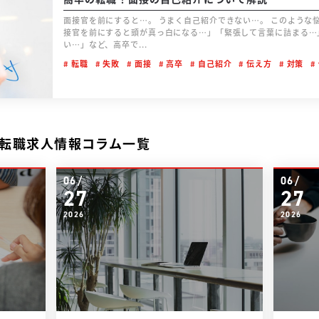
面接官を前にすると…。 うまく自己紹介できない…。 このような悩みを抱えている人はいませんか？ 「面
接官を前にすると頭が真っ白になる…」「緊張して言葉に詰まる…
い…」など、高卒で...
転職
失敗
面接
高卒
自己紹介
伝え方
対策
転職求人情報コラム一覧
06/
06/
27
27
2026
2026