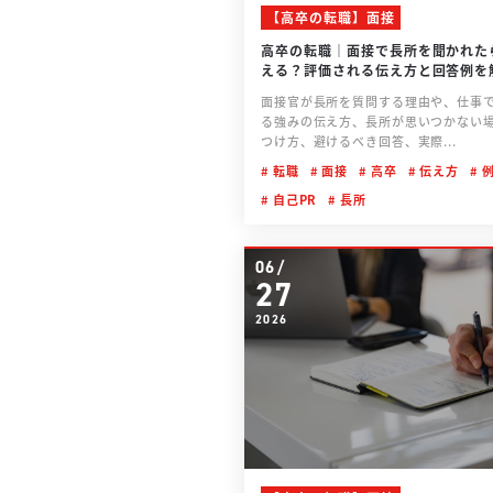
【高卒の転職】面接
高卒の転職｜面接で長所を聞かれた
える？評価される伝え方と回答例を
面接官が長所を質問する理由や、仕事
る強みの伝え方、長所が思いつかない
つけ方、避けるべき回答、実際...
転職
面接
高卒
伝え方
自己PR
長所
06/
27
2026