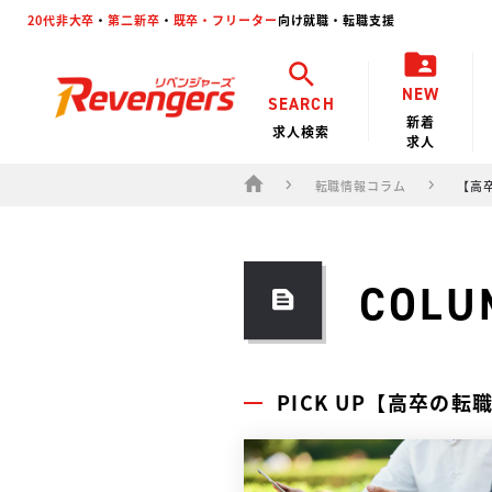
20代非大卒
・
第二新卒
・
既卒・フリーター
向け就職・転職支援
NEW
SEARCH
新着
求人検索
求人
転職情報コラム
【高
COLU
PICK UP【高卒の