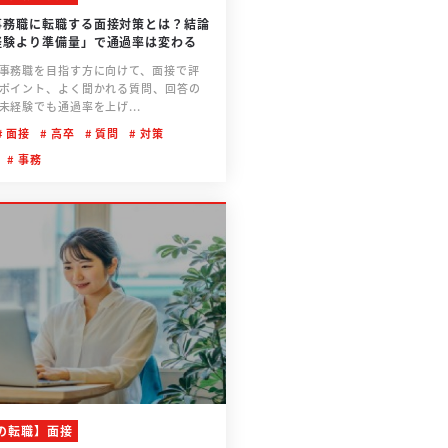
事務職に転職する面接対策とは？結論
経験より準備量」で通過率は変わる
事務職を目指す方に向けて、面接で評
ポイント、よく聞かれる質問、回答の
未経験でも通過率を上げ...
面接
高卒
質問
対策
事務
の転職】面接