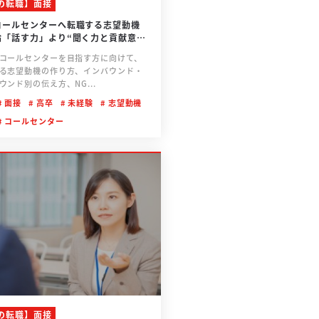
の転職】面接
コールセンターへ転職する志望動機
論「話す力」より“聞く力と貢献意
える
コールセンターを目指す方に向けて、
る志望動機の作り方、インバウンド・
ウンド別の伝え方、NG...
面接
高卒
未経験
志望動機
コールセンター
の転職】面接