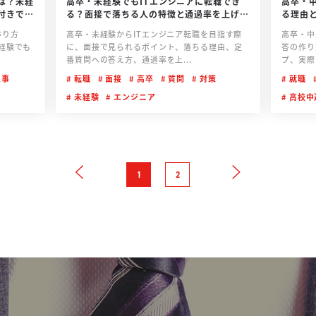
は？未経
高卒・未経験でもITエンジニアに転職でき
高卒・
付きで解
る？面接で落ちる人の特徴と通過率を上げる
る理由
対策
作り方
高卒・未経験からITエンジニア転職を目指す際
高卒・中
経験でも
に、面接で見られるポイント、落ちる理由、定
答の作り
番質問への答え方、通過率を上...
プ、実際
事
転職
面接
高卒
質問
対策
就職
未経験
エンジニア
高校中
1
2