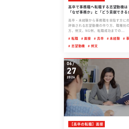
高卒で事務職へ転職する志望動機は
「なぜ事務か」と「どう貢献できる
える
高卒・未経験から事務職を目指す方に
評価される志望動機の作り方、職種別
方、例文、NG例、転職成功までの...
転職
面接
高卒
未経験
事
志望動機
例文
06/
27
2026
【高卒の転職】面接