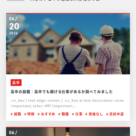
06/
20
2024
高卒
高卒の就職｜高卒でも稼げる仕事があるか調べてみました
.cv_box { text-align: center; } .cv_box a{ text-decoration: none
!important; color: #fff !important;...
就職
特徴
おすすめ
職種
仕事
資格なし
高校中退
06/