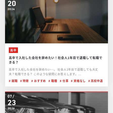
20
2024
高卒
高卒で入社した会社を辞めたい！社会人1年目で退職して転職で
きる？
高卒で入社した会社を辞めたい…。 社会人1年目で退職しても大丈
夫？転職できる？ このような疑問にお答えします。...
就職
特徴
おすすめ
職種
仕事
資格なし
高校中退
07/
23
2026