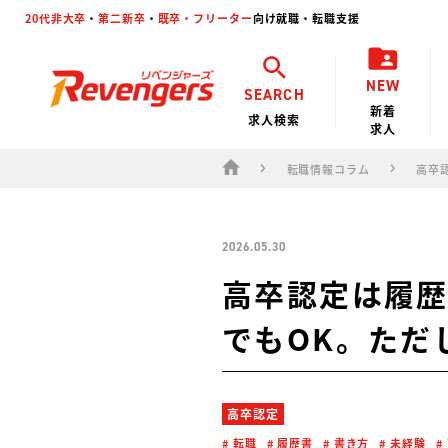
20代非大卒
・
第二新卒
・
既卒・フリーター
向け就職・転職支援
NEW
SEARCH
新着
求人検索
求人
転職情報コラム
高卒
2026.05.30
高卒認定は履
でもOK。ただ
高卒認定
転職
履歴書
書き方
未経験