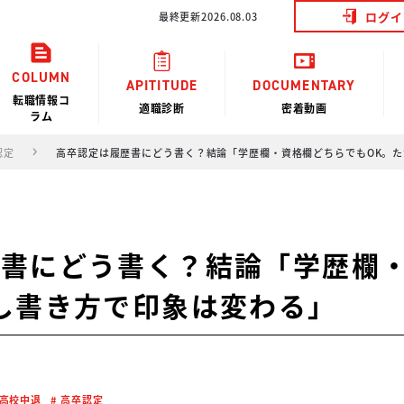
ログイ
最終更新2026.08.03
COLUMN
APITITUDE
DOCUMENTARY
転職情報コ
適職診断
密着動画
ラム
認定
高卒認定は履歴書にどう書く？結論「学歴欄・資格欄どちらでもOK。
歴書にどう書く？結論「学歴欄
し書き方で印象は変わる」
高校中退
高卒認定