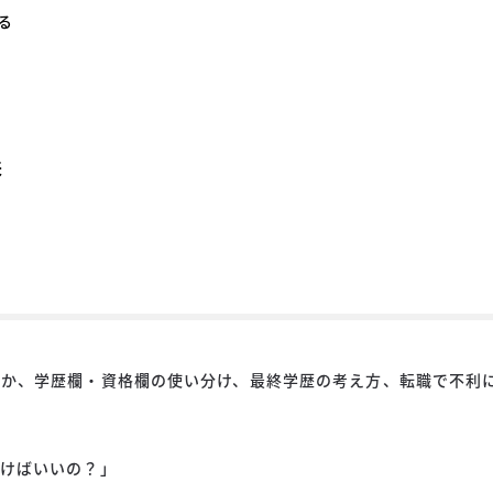
る
来
きか、学歴欄・資格欄の使い分け、最終学歴の考え方、転職で不利
書けばいいの？」