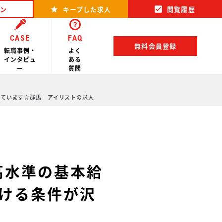
ン
キープした求人
閲覧履歴
CASE
FAQ
無料会員登録
転職事例・
よく
インタビュ
ある
ー
質問
っています☆群馬 アイリストの求人
高水準の基本給
働ける条件が沢