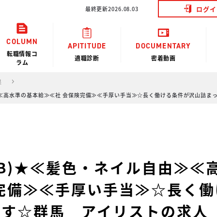
ログイ
最終更新2026.08.03
COLUMN
APITITUDE
DOCUMENTARY
転職情報コ
適職診断
密着動画
ラム
果
由≫≪高水準の基本給≫≪社 会保険完備≫≪手厚い手当≫☆長く働ける条件が沢山詰ま
EB)★≪髪色・ネイル自由≫≪
完備≫≪手厚い手当≫☆長く
ます☆群馬 アイリストの求人