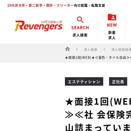
20代非大卒
・
第二新卒
・
既卒・フリーター
向け就職・転職支援
NEW
SEARCH
新着
求人検索
求人
求人検索
求人検索結
★面接1回(WEB)★≪髪色・ネイル自
エステティシャン
正社員
★面接1回(W
≫≪社 会保険
山詰まってい