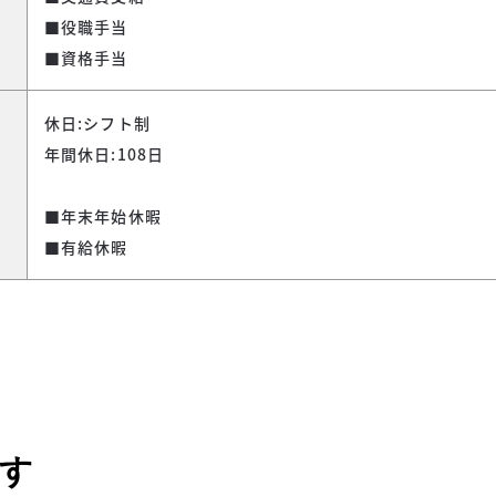
■役職手当
■資格手当
休日:シフト制
年間休日:108日
■年末年始休暇
■有給休暇
す