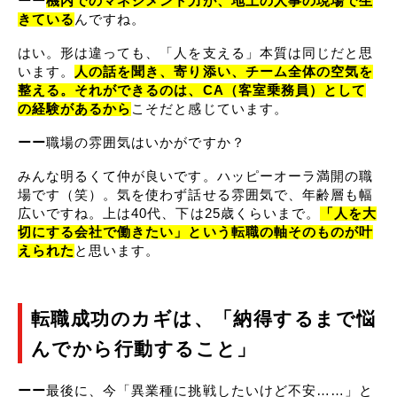
ーー
機内でのマネジメント力が、地上の人事の現場で生
きている
んですね。
はい。形は違っても、「人を支える」本質は同じだと思
います。
人の話を聞き、寄り添い、チーム全体の空気を
整える。それができるのは、CA（客室乗務員）として
の経験があるから
こそだと感じています。
ーー
職場の雰囲気はいかがですか？
みんな明るくて仲が良いです。ハッピーオーラ満開の職
場です（笑）。気を使わず話せる雰囲気で、年齢層も幅
広いですね。上は40代、下は25歳くらいまで。
「人を大
切にする会社で働きたい」という転職の軸そのものが叶
えられた
と思います。
転職成功のカギは、
「納得するまで悩
んでから行動すること」
ーー
最後に、今「異業種に挑戦したいけど不安……」と