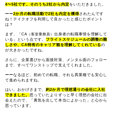
4〜5社です。そのうち2社から内定
をいただきました。
ーー
2か月の転職活動で2社も内定を獲得
されたんです
ね！テイクオフを利用して良かったと感じたポイント
は？
まず、「CA
出身者の転職事情を理解して
（客室乗務員）
いる」という点です。
フライトスケジュールの調整の難
しさや、CA特有のキャリア観を理解してくれている
の
が大きかったですね。
さらに、企業選びから面接対策、メンタル面のフォロー
まで、すべてワンストップで支えてくれました。
ーー
なるほど。初めての転職、それも異業種でも安心し
て進められますね。
はい。おかげさまで、
約2か月で理想通りの会社に入社
できました。
思っていたよりずっと早く理想の会社に出
会えたので、「勇気を出して本当によかった」と心から
思っています。