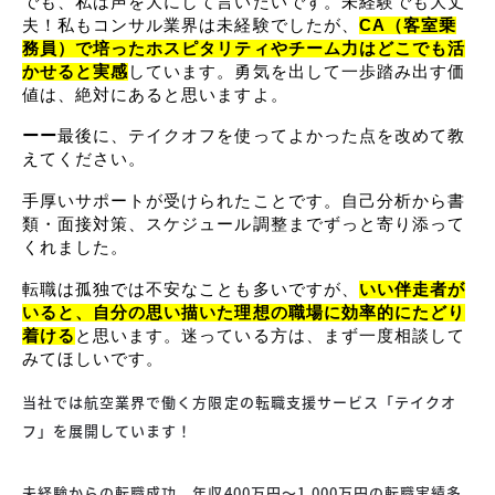
でも、私は声を大にして言いたいです。未経験でも大丈
夫！私もコンサル業界は未経験でしたが、
CA（客室乗
務員）で培ったホスピタリティやチーム力はどこでも活
かせると実感
しています。勇気を出して一歩踏み出す価
値は、絶対にあると思いますよ。
ーー
最後に、テイクオフを使ってよかった点を改めて教
えてください。
手厚いサポートが受けられたことです。自己分析から書
類・面接対策、スケジュール調整までずっと寄り添って
くれました。
転職は孤独では不安なことも多いですが、
いい伴走者が
いると、自分の思い描いた理想の職場に効率的にたどり
着ける
と思います。迷っている方は、まず一度相談して
みてほしいです。
当社では航空業界で働く方限定の転職支援サービス「テイクオ
フ」を展開しています！
未経験からの転職成功、年収400万円～1,000万円の転職実績多