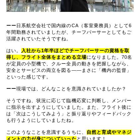
ーー
日系航空会社で国内線のCA（客室乗務員）として6
年間勤務されていましたが、チーフパーサーとしてもご
活躍されていたそうですね。
はい。
入社から1年半ほどでチーフパーサーの資格を取
得し、フライト全体をまとめる立場
になりました。70名
が定員の小型機で、クルー全員の動きを把握しながら、
安全とサービスの両立を図る――まさに「機内の監督」
といった感じです。
ーー
現場では、どんなことを意識されていましたか？
そうですね、状況に応じて臨機応変に判断し、メンバー
に指示を出すようにしていました。また、フライト後に
は「次はこうしてみよう」と振り返りやフィードバック
も行うようにしていましたね。
このようなことを意識するうちに、
自然と育成やマネジ
メントの力が身についていった
と思います！