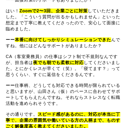
ーー
面接対策のサポートもありましたか？
はい！
Zoomで2〜3回、企業ごとに対策
していただきま
した。「こういう質問が出るかもしれません」といった
想定まで丁寧に教えてくださったので、安心して面接に
臨めました。
ーー
本番に向けてしっかりシミュレーションできた
んで
すね。他にはどんなサポートがありましたか？
CA（客室乗務員）の仕事はシフト制で不規則なんです
が、担当者は
夜でも朝でも柔軟に対応
してくださいまし
た。とにかくレスが早くて（笑）。「寝てます？」って
思うくらい、すぐに返信をくださるんです。
ーー
仕事柄、どうしても対応できる時間が限られている
と思いますが、山田さん（仮）のペースに合わせてサポ
ートしてもらえたんですね。それならストレスなく転職
活動を進められそうです。
その通りです。
スピード感があるのに、対応が本当に丁
寧
で。
企業の雰囲気や働いている方の人柄まで、ものす
ごく解像度高く教えてくださいました。