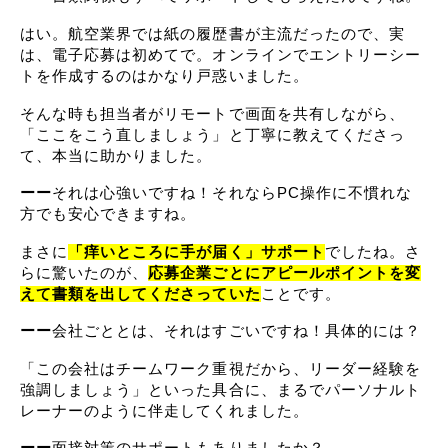
はい。航空業界では紙の履歴書が主流だったので、実
は、電子応募は初めてで。オンラインでエントリーシー
トを作成するのはかなり戸惑いました。
そんな時も担当者がリモートで画面を共有しながら、
「ここをこう直しましょう」と丁寧に教えてくださっ
て、本当に助かりました。
ーー
それは心強いですね！それならPC操作に不慣れな
方でも安心できますね。
まさに
「痒いところに手が届く」サポート
でしたね。さ
らに驚いたのが、
応募企業ごとにアピールポイントを変
えて書類を出してくださっていた
ことです。
ーー
会社ごととは、それはすごいですね！具体的には？
「この会社はチームワーク重視だから、リーダー経験を
強調しましょう」といった具合に、まるでパーソナルト
レーナーのように伴走してくれました。