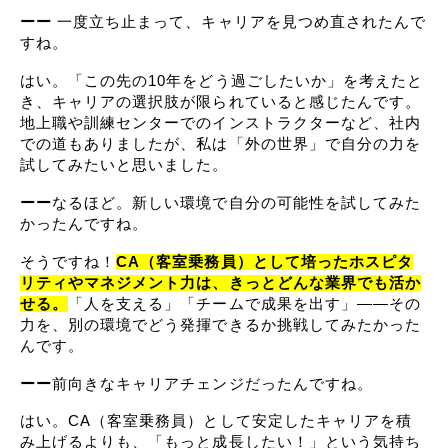
ーー
 一度立ち止まって、キャリアを見つめ直されたんで
すね。
はい。「この先の10年をどう過ごしたいか」を考えたと
き、キャリアの選択肢が限られていると感じたんです。
地上職や訓練センターでのインストラクターなど、社内
での道もありましたが、私は「外の世界」で自分の力を
試してみたいと思いました。
ーー
なるほど。新しい環境で自分の可能性を試してみた
かったんですね。
そうですね！
CA（客室乗務員）として培ったホスピタ
リティやマネジメント力は、きっとどんな業界でも活か
せる。
「人を支える」「チームで成果を出す」――その
力を、別の環境でどう発揮できるか挑戦してみたかった
んです。
ーー
前向きなキャリアチェンジだったんですね。
はい。CA（客室乗務員）として安定したキャリアを積
み上げるよりも、「もっと成長したい！」という気持ち