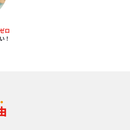
ゼロ
い！
由