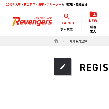
20代非大卒
・
第二新卒
・
既卒・フリーター
向け就職・転職支援
NEW
SEARCH
新着
求人検索
求人
無料会員登録
REGI